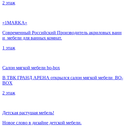
нас
2 этаж
коммерческое
торговоое
помещение.
Мы
«1MARKA»
предоставим
Современный Российский Производитель акриловых ванн
вам
и мебели для ванных комнат.
лучшее
торговое
1 этаж
место
для
бизнеса
Салон мягкой мебели bo-box
В ТВК ГРАНД АРЕНА открылся салон мягкой мебели BO-
BOX
2 этаж
Детская растущая мебель!
Новое слово в дизайне детской мебели.