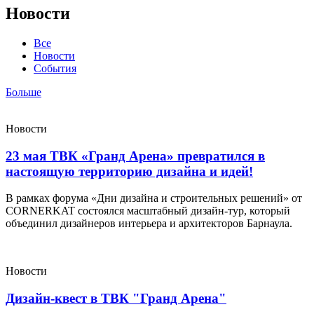
виды
Новости
мебели,
начиная
Все
от
Новости
корпусной,
События
заканчивая
мягкой.
Больше
Мебельные
магазины
ждут
Новости
вас!
23 мая ТВК «Гранд Арена» превратился в
настоящую территорию дизайна и идей!
В рамках форума «Дни дизайна и строительных решений» от
CORNERKAT состоялся масштабный дизайн-тур, который
объединил дизайнеров интерьера и архитекторов Барнаула.
Новости
Дизайн-квест в ТВК "Гранд Арена"