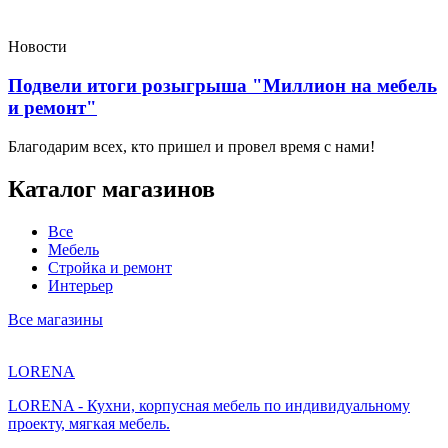
Новости
Подвели итоги розыгрыша "Миллион на мебель
и ремонт"
Благодарим всех, кто пришел и провел время с нами!
Каталог магазинов
Торговый
центр
Все
Гранд
Мебель
Арена
Стройка и ремонт
представляет
Интерьер
лучшие
мебельные
Все магазины
магазины.
Вы
можете
LORENA
снять
и
LORENA - Кухни, корпусная мебель по индивидуальному
арендовать
проекту, мягкая мебель.
у