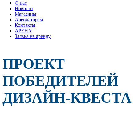
О нас
Новости
Магазины
Арендаторам
Контакты
АРЕНА
Заявка на аренду
Крупный
мебельный
ПРОЕКТ
салон
-
Гранд
ПОБЕДИТЕЛЕЙ
Арена
открывает
свои
ДИЗАЙН-КВЕСТА
двери.
Тут
вы
можете
купить,
выбрать,
посмотреть
разные