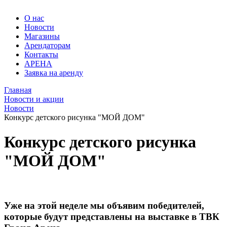
О нас
Новости
Магазины
Арендаторам
Контакты
АРЕНА
Заявка на аренду
Главная
Новости
Новости и акции
Мебельные
Гранд
Новости
магазины
Арена.
Конкурс детского рисунка "МОЙ ДОМ"
Большой
в
выбор
Конкурс детского рисунка
Барнауле
мягкой
и
-
"МОЙ ДОМ"
корпусной
Новости
мебели
в
Барнауле.
Мебельный
Уже на этой неделе мы объявим победителей,
центр
которые будут представлены на выставке в ТВК
ТВК
Гранд