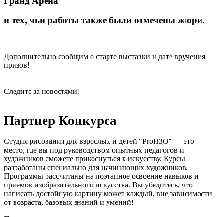
Гранд Арена
Арена.
Купить
и тех, чьи работы также были отмечены жюри.
мебель
в
фирменных
магазинах.
Дополнительно сообщим о старте выставки и дате вручения
Различные
призов!
цены
на
мебель,
Следите за новостями!
каталог
мебели.
Магазины
Партнер Конкурса
мебели.
Купить
диваны,
Студия рисования для взрослых и детей "ProИЗО" — это
столы,
место, где вы под руководством опытных педагогов и
шкафы
художников сможете прикоснуться к искусству. Курсы
в
разработаны специально для начинающих художников.
мебельном
Программы рассчитаны на поэтапное освоение навыков и
центре.
приемов изобразительного искусства. Вы убедитесь, что
написать достойную картину может каждый, вне зависимости
от возраста, базовых знаний и умений!