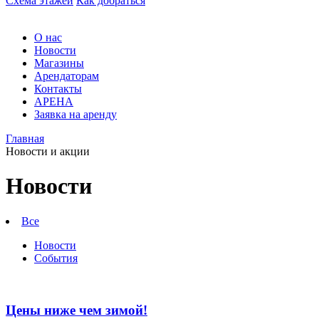
Схема этажей
Как добраться
О нас
Новости
Магазины
Арендаторам
Контакты
АРЕНА
Заявка на аренду
Главная
Новости
Новости и акции
Мебельные
Гранд
магазины
Арена.
Новости
Большой
в
выбор
Барнауле
мягкой
Все
и
-
корпусной
Новости
Новости
мебели
События
в
Барнауле.
Мебельный
центр
Цены ниже чем зимой!
ТВК