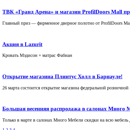
ТВК «Гранд Арена» и магазин ProfilDoors Маll 
Главный приз — фирменное дверное полотно от ProfilDoors Маll
Акция в Lazurit
Кровать Мэдисон + матрас Фабиан
Открытие магазина Плинтус Холл в Барнауле!
26 марта состоится открытие магазина федеральной розничной
Большая весенняя распродажа в салонах Много 
Только в марте в салонах Много Мебели скидки на всю мебель 
1
2
3
4