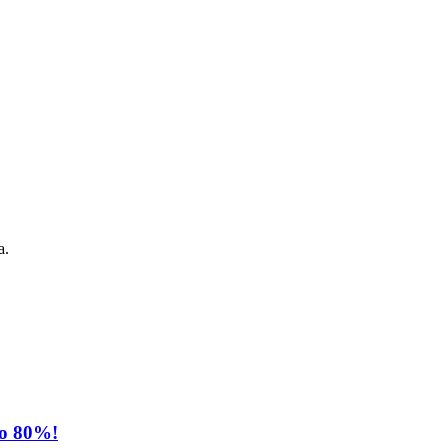
а.
о 80%!