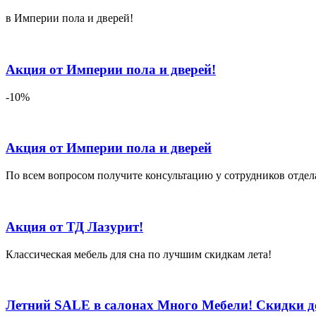
Гранд
в Империи пола и дверей!
Арена.
Купить
мебель
в
Акция от Империи пола и дверей!
фирменных
магазинах.
-10%
Различные
цены
на
мебель,
Акция от Империи пола и дверей
каталог
мебели.
Магазины
По всем вопросом получите консультацию у сотрудников отдел
мебели.
Купить
диваны,
Акция от ТД Лазурит!
столы,
шкафы
в
Классическая мебель для сна по лучшим скидкам лета!
мебельном
центре.
Летний SALE в салонах Много Мебели! Скидки д