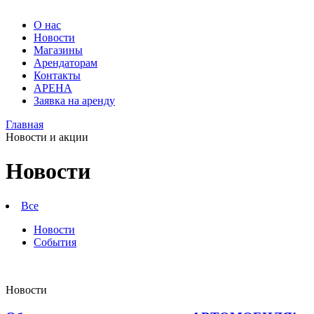
О нас
Новости
Магазины
Арендаторам
Контакты
АРЕНА
Заявка на аренду
Главная
Новости
Новости и акции
Мебельные
Гранд
магазины
Арена.
Новости
Большой
в
выбор
Барнауле
мягкой
Все
и
-
корпусной
Новости
Новости
мебели
События
в
Барнауле.
Мебельный
центр
Новости
ТВК
Гранд