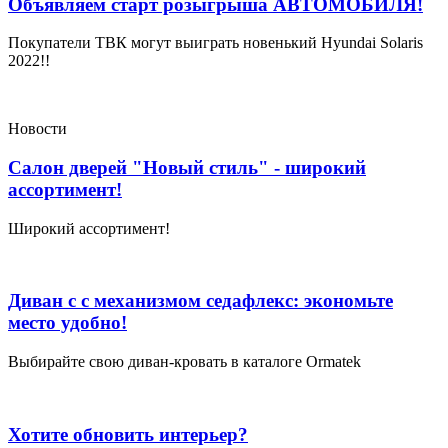
Объявляем старт розыгрыша АВТОМОБИЛЯ!
Арена.
Купить
Покупатели ТВК могут выиграть новенький Hyundai Solaris
мебель
2022!!
в
фирменных
магазинах.
Различные
Новости
цены
на
Салон дверей "Новый стиль" - широкий
мебель,
ассортимент!
каталог
мебели.
Широкий ассортимент!
Магазины
мебели.
Купить
диваны,
Диван с с механизмом седафлекс: экономьте
столы,
место удобно!
шкафы
в
мебельном
Выбирайте свою диван-кровать в каталоге Ormatek
центре.
Хотите обновить интерьер?