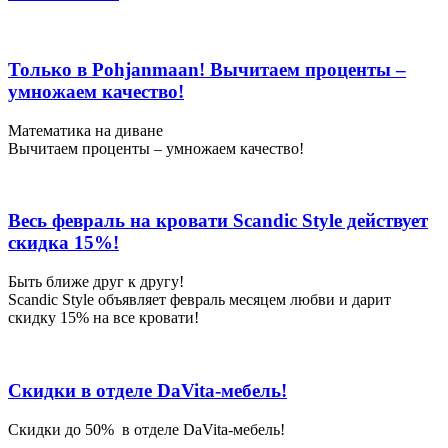
Арена.
Купить
мебель
Только в Pohjanmaan! Вычитаем проценты –
в
фирменных
умножаем качество!
магазинах.
Различные
Математика на диване
цены
Вычитаем проценты – умножаем качество!
на
мебель,
каталог
мебели.
Весь февраль на кровати Scandic Style действует
Магазины
скидка 15%!
мебели.
Купить
Быть ближе друг к другу!
диваны,
Scandic Style объявляет февраль месяцем любви и дарит
столы,
скидку 15% на все кровати!
шкафы
в
мебельном
центре.
Скидки в отделе DaVita-мебель!
Скидки до 50% в отделе DaVita-мебель!