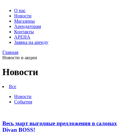
О нас
Новости
Магазины
Арендаторам
Контакты
АРЕНА
Заявка на аренду
Главная
Новости
Новости и акции
Мебельные
Гранд
магазины
Арена.
Новости
Большой
в
выбор
Барнауле
мягкой
Все
и
-
корпусной
Новости
Новости
мебели
События
в
Барнауле.
Мебельный
центр
Весь март выгодные предложения в салонах
ТВК
Divan BOSS!
Гранд