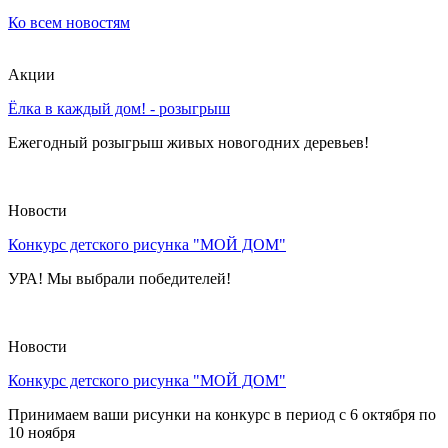
Арена.
Ко всем новостям
Купить
мебель
в
Акции
фирменных
магазинах.
Ёлка в каждый дом! - розыгрыш
Различные
цены
Ежегодный розыгрыш живых новогодних деревьев!
на
мебель,
каталог
Новости
мебели.
Магазины
Конкурс детского рисунка "МОЙ ДОМ"
мебели.
Купить
УРА! Мы выбрали победителей!
диваны,
столы,
шкафы
в
Новости
мебельном
центре.
Конкурс детского рисунка "МОЙ ДОМ"
Принимаем ваши рисунки на конкурс в период с 6 октября по
10 ноября