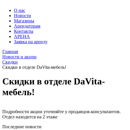
О нас
Новости
Магазины
Арендаторам
Контакты
АРЕНА
Заявка на аренду
Главная
Новости
Новости и акции
Мебельные
Гранд
Скидки
магазины
Арена.
Скидки в отделе DaVita-мебель!
Большой
в
выбор
Скидки в отделе DaVita-
Барнауле
мягкой
и
-
мебель!
корпусной
Новости
мебели
в
Барнауле.
Подробности акции уточняйте у продавцов-консультантов.
Мебельный
Отдел находится на 2 этаже
центр
ТВК
Последние новости
Гранд