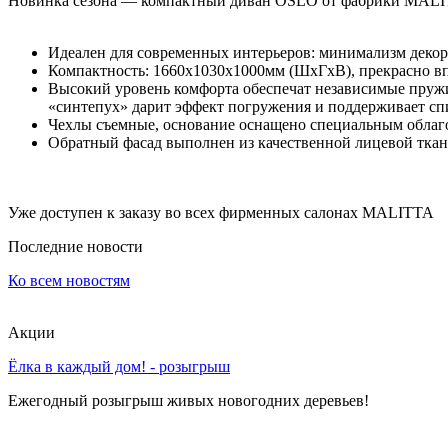
Новинка сезона — компактный диван OSLO от фабрики MAL
в
Барнауле.
Мебельный
Идеален для современных интерьеров: минимализм декор
центр
Компактность: 1660х1030х1000мм (ШхГхВ), прекрасно в
ТВК
Высокий уровень комфорта обеспечат независимые пру
Гранд
«синтепух» дарит эффект погружения и поддерживает сп
Арена.
Чехлы съемные, основание оснащено специальным облаго
Купить
Обратный фасад выполнен из качественной лицевой ткан
мебель
в
фирменных
магазинах.
Уже доступен к заказу во всех фирменных салонах MALITTA
Различные
цены
Последние новости
на
мебель,
Ко всем новостям
каталог
мебели.
Акции
Магазины
мебели.
Ёлка в каждый дом! - розыгрыш
Купить
диваны,
Ежегодный розыгрыш живых новогодних деревьев!
столы,
шкафы
в