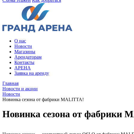
Схема этажей
Как добраться
О нас
Новости
Магазины
Арендаторам
Контакты
АРЕНА
Заявка на аренду
Главная
Новости
Новости и акции
Мебельные
Гранд
Новости
магазины
Арена.
Новинка сезона от фабрики MALITTA!
Большой
в
выбор
Новинка сезона от фабрики 
Барнауле
мягкой
и
-
корпусной
Новости
мебели