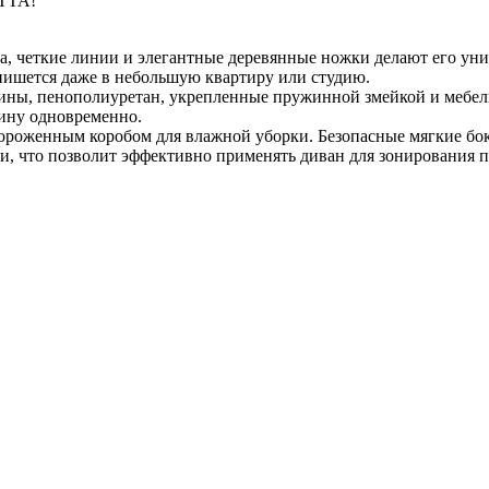
ITTA!
а, четкие линии и элегантные деревянные ножки делают его ун
пишется даже в небольшую квартиру или студию.
жины, пенополиуретан, укрепленные пружинной змейкой и меб
ину одновременно.
роженным коробом для влажной уборки. Безопасные мягкие бок
и, что позволит эффективно применять диван для зонирования 