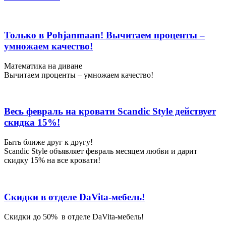
Арена.
Купить
мебель
Только в Pohjanmaan! Вычитаем проценты –
в
фирменных
умножаем качество!
магазинах.
Различные
Математика на диване
цены
Вычитаем проценты – умножаем качество!
на
мебель,
каталог
мебели.
Весь февраль на кровати Scandic Style действует
Магазины
скидка 15%!
мебели.
Купить
Быть ближе друг к другу!
диваны,
Scandic Style объявляет февраль месяцем любви и дарит
столы,
скидку 15% на все кровати!
шкафы
в
мебельном
центре.
Скидки в отделе DaVita-мебель!
Скидки до 50% в отделе DaVita-мебель!