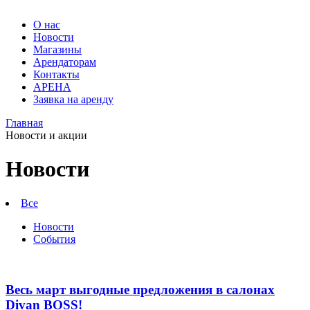
О нас
Новости
Магазины
Арендаторам
Контакты
АРЕНА
Заявка на аренду
Главная
Новости
Новости и акции
Мебельные
Гранд
магазины
Арена.
Новости
Большой
в
выбор
Барнауле
мягкой
Все
и
-
корпусной
Новости
Новости
мебели
События
в
Барнауле.
Мебельный
центр
Весь март выгодные предложения в салонах
ТВК
Divan BOSS!
Гранд